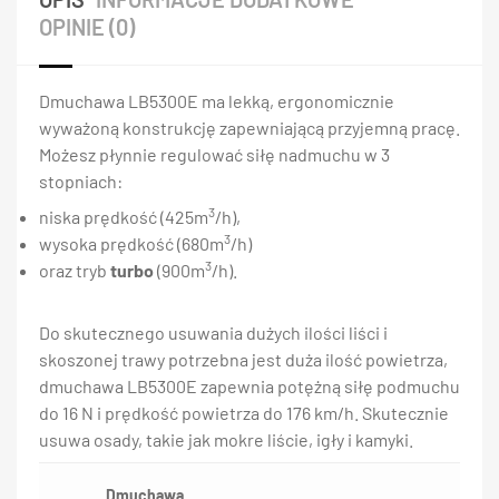
OPINIE (0)
Dmuchawa LB5300E ma lekką, ergonomicznie
wyważoną konstrukcję zapewniającą przyjemną pracę.
Możesz płynnie regulować siłę nadmuchu w 3
stopniach:
3
niska prędkość (425m
/h),
3
wysoka prędkość (680m
/h)
3
oraz tryb
turbo
(900m
/h).
Do skutecznego usuwania dużych ilości liści i
skoszonej trawy potrzebna jest duża ilość powietrza,
dmuchawa LB5300E zapewnia potężną siłę podmuchu
do 16 N i prędkość powietrza do 176 km/h. Skutecznie
usuwa osady, takie jak mokre liście, igły i kamyki.
Dmuchawa