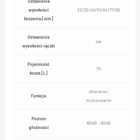
Ustawienia
wysokości
25/32/40/51/64/77/90
koszenia [mm]
Ustawienie
tak
wysokości rączki
Pojemność
70
kosza [L]
zbieranie i
Funkcje
mulczowanie
Poziom
80dB – 90dB
głośności